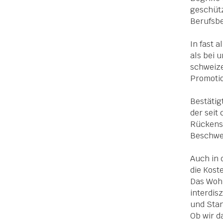
geschütz
Berufsbe
In fast 
als bei 
schweize
Promotio
Bestätig
der seit
Rückens
Beschwer
Auch in 
die Kos
Das Wohl
interdis
und Stan
Ob wir d