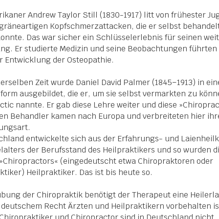
ikaner Andrew Taylor Still (1830-1917) litt von frühester J
gräneartigen Kopfschmerzattacken, die er selbst behandel
konnte. Das war sicher ein Schlüsselerlebnis für seinen wei
g. Er studierte Medizin und seine Beobachtungen führten 
r Entwicklung der Osteopathie.
derselben Zeit wurde Daniel David Palmer (1845−1913) in ein
form ausgebildet, die er, um sie selbst vermarkten zu könn
ctic nannte. Er gab diese Lehre weiter und diese »Chiropra
n Behandler kamen nach Europa und verbreiteten hier ihr
ungsart.
chland entwickelte sich aus der Erfahrungs- und Laienheil
elalters der Berufsstand des Heilpraktikers und so wurden d
»Chiropractors« (eingedeutscht etwa Chiropraktoren oder
tiker) Heilpraktiker. Das ist bis heute so.
bung der Chiropraktik benötigt der Therapeut eine Heilerl
 deutschem Recht Ärzten und Heilpraktikern vorbehalten is
 Chiropraktiker und Chiropractor sind in Deutschland nicht