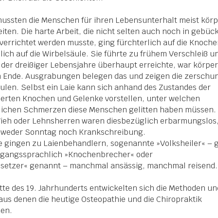
ussten die Menschen für ihren Lebensunterhalt meist körp
eiten. Die harte Arbeit, die nicht selten auch noch in gebüc
verrichtet werden musste, ging fürchterlich auf die Knoche
ich auf die Wirbelsäule. Sie führte zu frühem Verschleiß u
e der dreißiger Lebensjahre überhaupt erreichte, war körper
m Ende. Ausgrabungen belegen das und zeigen die zersch
ulen. Selbst ein Laie kann sich anhand des Zustandes der
erten Knochen und Gelenke vorstellen, unter welchen
rlichen Schmerzen diese Menschen gelitten haben müssen.
Vieh oder Lehnsherren waren diesbezüglich erbarmungslos
 weder Sonntag noch Krankschreibung.
e gingen zu Laienbehandlern, sogenannte »Volksheiler« – 
gangssprachlich »Knochenbrecher« oder
setzer« genannt – manchmal ansässig, manchmal reisend.
itte des 19. Jahrhunderts entwickelten sich die Methoden un
aus denen die heutige Osteopathie und die Chiropraktik
den.