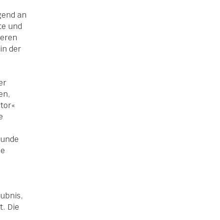
ugend an
te und
teren
in der
er
en,
ctor«
e
kunde
ie
aubnis,
t. Die