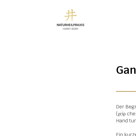
Gan
Der Begr
(χείρ che
Hand tun
Ein kurze