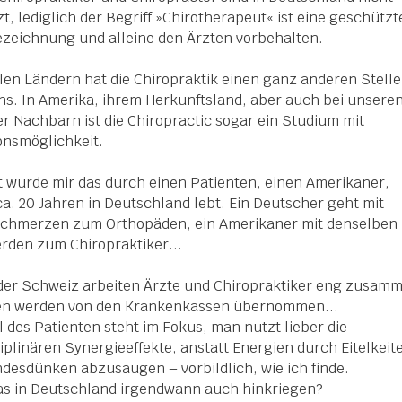
t, lediglich der Begriff »Chirotherapeut« ist eine geschützt
zeichnung und alleine den Ärzten vorbehalten.
allen Ländern hat die Chiropraktik einen ganz anderen Stell
uns. In Amerika, ihrem Herkunftsland, aber auch bei unsere
r Nachbarn ist die Chiropractic sogar ein Studium mit
nsmöglichkeit.
t wurde mir das durch einen Patienten, einen Amerikaner,
 ca. 20 Jahren in Deutschland lebt. Ein Deutscher geht mit
chmerzen zum Orthopäden, ein Amerikaner mit denselben
den zum Chiropraktiker...
der Schweiz arbeiten Ärzte und Chiropraktiker eng zusam
ten werden von den Krankenkassen übernommen...
 des Patienten steht im Fokus, man nutzt lieber die
ziplinären Synergieeffekte, anstatt Energien durch Eitelkeit
desdünken abzusaugen – vorbildlich, wie ich finde.
as in Deutschland irgendwann auch hinkriegen?