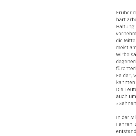
Früher m
hart arb
Haltung 
vornehml
die Mitt
meist a
Wirbelsä
degeneri
fürchte
Felder, 
kannten
Die Leut
auch um
»Sehnen
In der M
Lehren, 
entstan