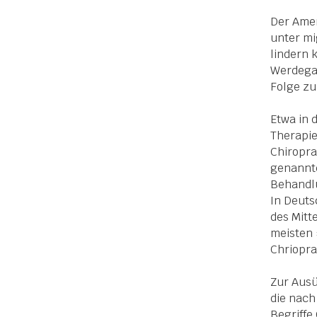
Der Amer
unter mi
lindern 
Werdegan
Folge zu
Etwa in 
Therapie
Chiropra
genannte
Behandl
In Deuts
des Mitt
meisten 
Chrioprak
Zur Ausü
die nach
Begriffe