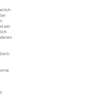
erlich
kter
n,
nd wer
lich
undenen
 Doch
,
gerne
d